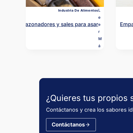
L
Industria De Alimentos
E
Sazonadores y sales para asar
Empa
E
R
M
Á
S
¿Quieres tus propios 
Contáctanos y crea los sabores i
Contáctanos