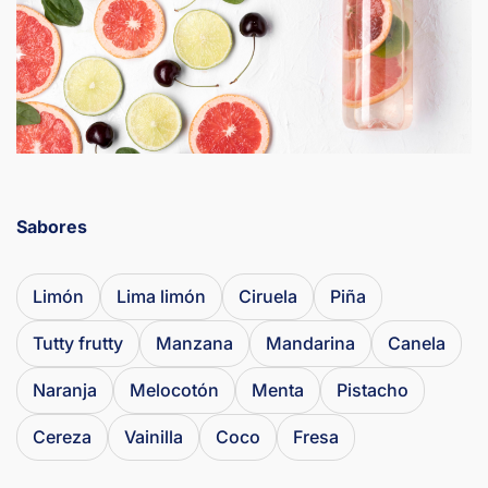
Sabores
Limón
Lima limón
Ciruela
Piña
Tutty frutty
Manzana
Mandarina
Canela
Naranja
Melocotón
Menta
Pistacho
Cereza
Vainilla
Coco
Fresa