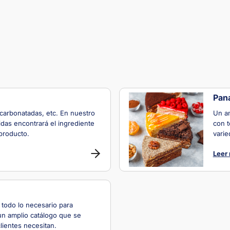
Pan
 carbonatadas, etc. En nuestro
Un am
idas encontrará el ingrediente
con t
producto.
varie
Leer
 todo lo necesario para
n amplio catálogo que se
lientes necesitan.